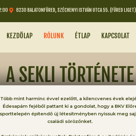
2:00
8230 BALATONFÜRED, SZÉCHENYI ISTVÁN UTCA 55. (FÜRED LIGET
KEZDŐLAP
RÓLUNK
ÉTLAP
KAPCSOLAT
A SEKLI TÖRTÉNETE
Több mint harminc évvel ezelőtt, a kilencvenes évek elej
Édesapám fejéből pattant ki a gondolat, hogy a BKV Előr
sporttelepén építendő új létesítményben nyissuk meg saj
családi sörözőnket.