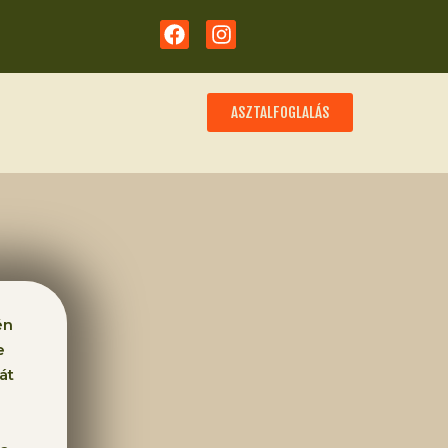
)
ASZTALFOGLALÁS
én
e
át