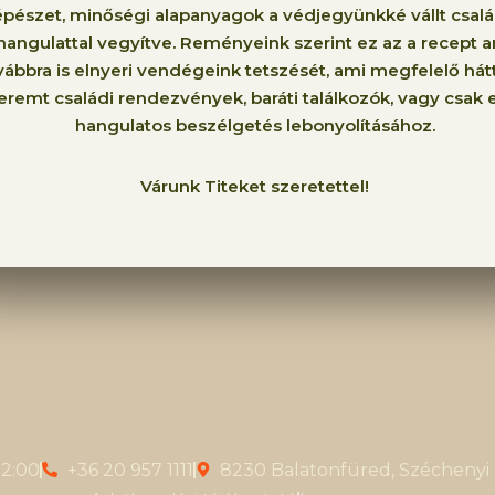
pészet, minőségi alapanyagok a védjegyünkké vállt csalá
hangulattal vegyítve. Reményeink szerint ez az a recept 
vábbra is elnyeri vendégeink tetszését, ami megfelelő hát
eremt családi rendezvények, baráti találkozók, vagy csak 
hangulatos beszélgetés lebonyolításához.
Várunk Titeket szeretettel!
22:00
+36 20 957 1111
8230 Balatonfüred, Széchenyi I