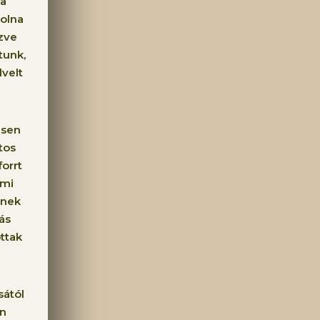
 a
volna
ézve
tunk,
dvelt
ésen
tos
orrt
 mi
ének
ás
ttak
sától
rn