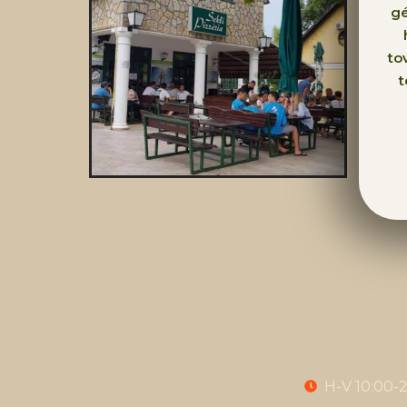
gé
to
t
H-V 10:00-