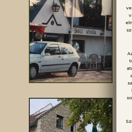
ve
v
el
sz
Az
t
at
sa
so
Sz