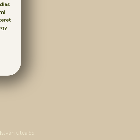
dias
ami
teret
egy
stván utca 55.